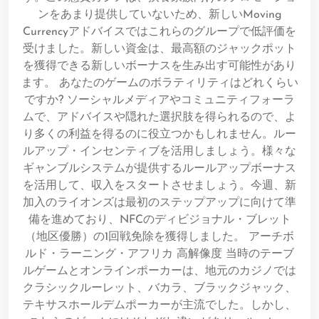
ンをあまり提供していないため、新しいMoving
Currencyアドバイスではこれらのグループで低評価を
受けました。新しい資金は、最高額のジャックポット
を獲得できる新しいボーナスを生み出す可能性があり
ます。 あなたのゲームのボラティリティはどれくらい
ですか? ソーシャルメディアやコミュニティフォーラ
ムで、アドバイスや隠れた選択肢を得られるので、よ
り多くの利益を得るのに役立つかもしれません。ルー
ルアップ・インセンティブを活用しましょう。様々な
ギャンブルシステムが提供するルールアップボーナス
を活用して、収入をスタートさせましょう。今週、新
加入のライオンズは最初のステップアップに向けて準
備を進めており、NFCのディビジョナル・ブレット
（地区優勝）の1回戦免除を獲得しました。 アーチボ
ルド・ラーニング・アフリカ 高解像度 当時のテーブ
ルゲームとオンラインポーカーは、地元のカジノでは
クラシックルーレット、バカラ、ブラックジャック、
テキサスホールデムポーカーが主流でした。しかし、