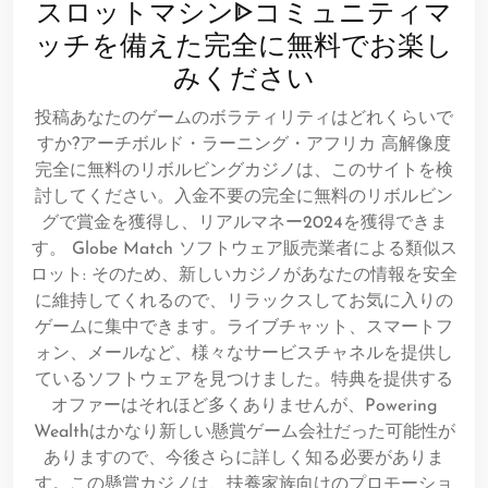
スロットマシンᐈコミュニティマ
ッチを備えた完全に無料でお楽し
みください
投稿あなたのゲームのボラティリティはどれくらいで
すか?アーチボルド・ラーニング・アフリカ 高解像度
完全に無料のリボルビングカジノは、このサイトを検
討してください。入金不要の完全に無料のリボルビン
グで賞金を獲得し、リアルマネー2024を獲得できま
す。 Globe Match ソフトウェア販売業者による類似ス
ロット: そのため、新しいカジノがあなたの情報を安全
に維持してくれるので、リラックスしてお気に入りの
ゲームに集中できます。ライブチャット、スマートフ
ォン、メールなど、様々なサービスチャネルを提供し
ているソフトウェアを見つけました。特典を提供する
オファーはそれほど多くありませんが、Powering
Wealthはかなり新しい懸賞ゲーム会社だった可能性が
ありますので、今後さらに詳しく知る必要がありま
す。この懸賞カジノは、扶養家族向けのプロモーショ