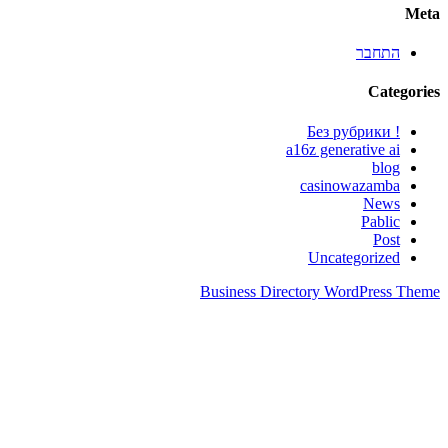
a16z gen
casi
Unca
Business Directory 