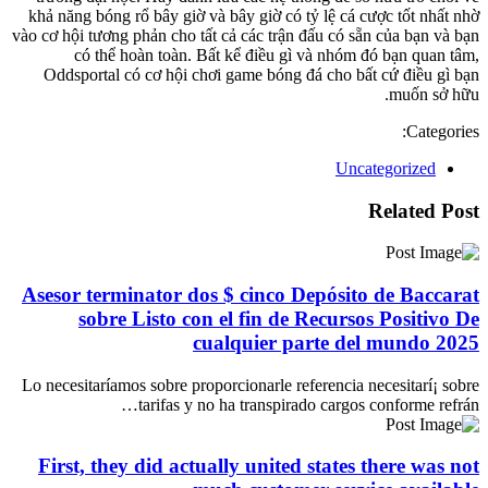
khả năng bóng rổ bây giờ và bây giờ có tỷ lệ cá 
vào cơ hội tương phản cho tất cả các trận đấu có s
có thể hoàn toàn. Bất kể điều gì và nhóm 
Oddsportal có cơ hội chơi game bóng đá cho bấ
Unca
Asesor terminator dos $ cinco Depósit
sobre Listo con el fin de Recurso
cualquier parte de
Lo necesitarí­amos sobre proporcionarle referencia 
tarifas y no ha transpirado cargos
First, they did actually united states