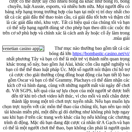
cược có thể được lấy cho nhiều bóng đá khác n
chuyền, luật Aussie, esports, và nhiều hơn nữa. 
bảng xếp hạng trong trường hợp của bạn tại một vị
tất cả các giải đấu thể thao toàn cầu, cả giải đấu t
là các giải đấu nhỏ, khu vực. Tất cả hiệu quả của
có thể xếp hạng người dùng sẽ cho phép bạn theo 
trên cơ sở phù hợp và chính xác là cách anh ấy hoặ
Thư mục nào thường bao
bóng đá lớn
https://bombast
nhất phương Tây và bạn có thể là một trẻ vị thàn
khác trong số này, bao gồm Jai Alai, khúc côn cầ
bạn có thể thể thao luật pháp Úc. Một số người nó
cá cược cho giải thưởng cộng đồng hoạt động của
gồm Oscar và bạn có thể Grammy. Plachays có t
kích cỡ và hình dạng, cùng với những người mất 
đi. Với SGPS, kết quả của sự lựa chọn của một ng
đến từ khi trò chơi video kết thúc, vì cho mỗi
thành lập trong một trò chơi trực tuyến nhất. 
chọn trực tuyến với các môn thể thao của chúng tôi,
tài khoản miễn phí, một điều gì đó dường như kh
sau khi bạn ở trên các trang web khác của họ nếu 
trình di động. Mặc dù bạn đang đặt cược cá nhân 
có thể là một người chơi thể thao, bạn không cần p