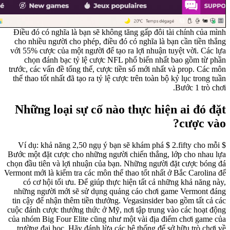
Điều đó có nghĩa là bạn sẽ không tăng gấp đôi tà
cho nhiều người cho phép, điều đó có nghĩa là bạ
với 55% cược của một người để tạo ra lợi nhuận tu
chọn đánh bạc tỷ lệ cược NFL phổ biến nhất
trước, các vấn đề tổng thể, cược tiền số mới nhất
thể thao tốt nhất đã tạo ra tỷ lệ cược trên toàn bộ
Những loại sự cố nào thực hiệ
Ví dụ: khả năng 2,50 ngụ ý bạn sẽ khám phá $ 2
Bước một đặt cược cho những người chiến thắng, 
chọn đầu tiên và lợi nhuận của bạn. Những người 
Vermont mới là kiểm tra các môn thể thao tốt nhất ở
có cơ hội tối ưu. Để giúp thực hiện tất cả nh
những người mới sẽ sử dụng quảng cáo chơi ga
tin cậy để nhận thêm tiền thưởng. Vegasinsider b
cuộc đánh cược thưởng thức ở Mỹ, nơi tập trung v
của nhóm Big Four Elite cũng như một vài địa đi
trường đại học. Hãy đánh lừa các hệ thống để sở