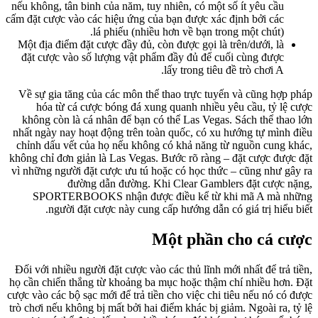
nếu không, tân binh của năm, tuy nhiên, có một số 
cấm đặt cược vào các hiệu ứng của bạn được xác đị
lá phiếu (nhiều hơn về bạn trong
Một địa điểm đặt cược đầy đủ, còn được gọi là trê
đặt cược vào số lượng vật phẩm đầy đủ để cuối
lấy trong tiêu đề 
Về sự gia tăng của các môn thể thao trực tuyến 
hóa từ cá cược bóng đá xung quanh nhiều yêu
không còn là cá nhân để bạn có thể Las Vegas. S
nhất ngày nay hoạt động trên toàn quốc, có xu hư
chỉnh dấu vết của họ nếu không có khả năng từ 
không chỉ đơn giản là Las Vegas. Bước rõ ràng – đ
vì những người đặt cược ưu tú hoặc có học thức –
đường dẫn đường. Khi Clear Gamblers
SPORTERBOOKS nhận được điều kể từ khi
người đặt cược này cung cấp hướng dẫn có g
Một phần c
Đối với nhiều người đặt cược vào các thủ lĩnh mới 
họ cần chiến thắng từ khoảng ba mục hoặc thậm ch
cược vào các bộ sạc mới để trả tiền cho việc chi ti
trò chơi nếu không bị mất bởi hai điểm khác bị giảm