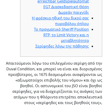
erreichbar Geldspielautomat
EGT Διασκεδαστική Θέση
Δωρεάν παιχνίδι
Η φρέσκια ηθική του δικού σας
πυροβόλου όπλου
Το πραγματικό Sheriff Position
RTP, το Limit Victory και η
μεταβλητότητα
Σερίφηδες λόγω της πάθησης
Απαιτούμενοι λόγω του επιλεγμένου σερίφη από την
Duval Condition, και μπορεί να είναι και διορισμένος
πρεσβύτερος, οι 1675 δεσμευμένοι αναφέρονται ως
«αξιωματούχοι επιβολής του νόμου» και όχι ως
βοηθοί. Οι αστυνομικοί του JSO είναι βοηθοί
σερίφηδες, για να διαχειρίζονται τις ανάγκες των
ατόμων που η Φλόριντα επιτρέπει αποκλειστικά
στους «σερίφηδες και τους βοηθούς τους»,