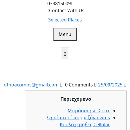
Ski
033815009
t
Contact With Us:
conten
Selected Places
Menu
ofnoacomps@gmail.com
25/09/2025
ofnoacomps@gmail.com
0 Comments
25/09/2025
Περιεχόμενο
Μπρόουαρντ Στέιτ
Ωραίο τυρί παρμεζάνα wms
Κουλοχέρηδες Cellular